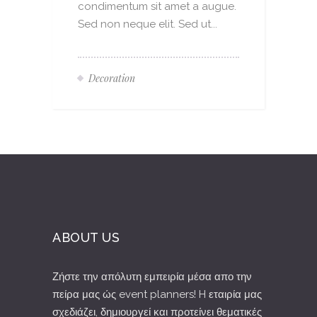
condimentum sit amet a augue.
Sed non neque elit. Sed ut...
Decoration
ABOUT US
Ζήστε την απόλυτη εμπειρία μέσα απο την
πείρα μας ώς event planners! H εταιρία μας
σχεδιάζει, δημιουργεί και προτείνει θεματικές