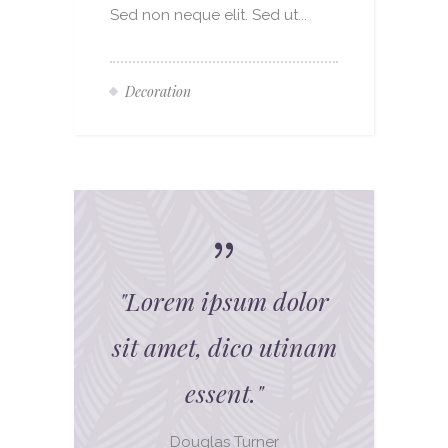
Sed non neque elit. Sed ut...
Decoration
"
Lorem ipsum dolor
sit amet, dico utinam
essent.
"
Douglas Turner