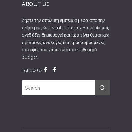
ABOUT US
Ζήστε την απόλυτη εμπειρία μέσα απο την
πείρα μας ώς event planners! H εταιρία μας
σχεδιάζει, δημιουργεί και προτείνει θεματικές
προτάσεις ανάλογες και προσαρμοσμένες
στο ύφος του γάμου και στο επιθυμητό
budget.
Follow Us