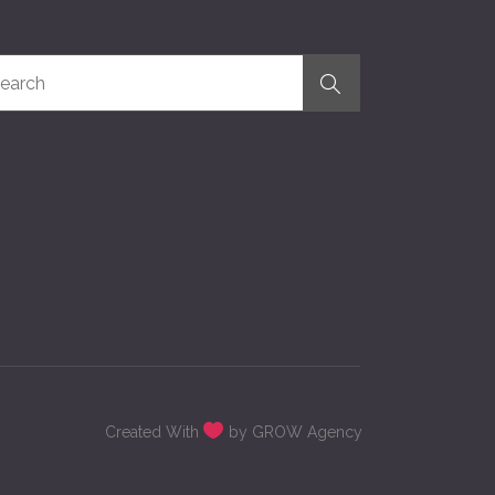
Created With
by GROW Agency