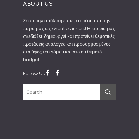
ABOUT US
Ζήστε την απόλυτη εμπειρία μέσα απο την
πείρα μας ώς event planners! H εταιρία μας
σχεδιάζει, δημιουργεί και προτείνει θεματικές
προτάσεις ανάλογες και προσαρμοσμένες
στο ύφος του γάμου και στο επιθυμητό
budget.
Follow Us